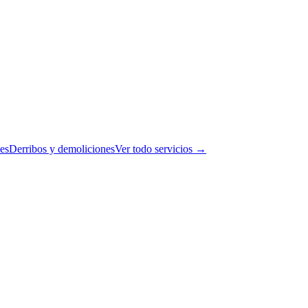
es
Derribos y demoliciones
Ver todo servicios →