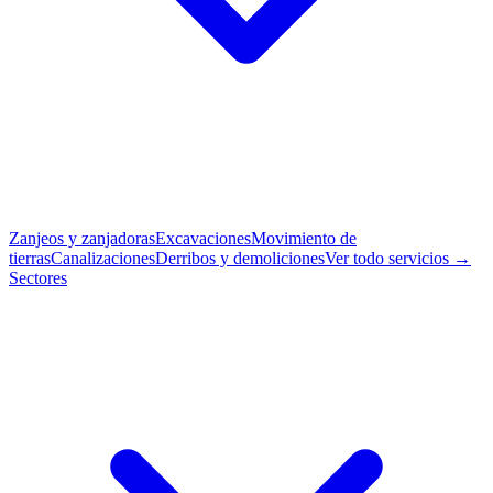
Zanjeos y zanjadoras
Excavaciones
Movimiento de
tierras
Canalizaciones
Derribos y demoliciones
Ver todo servicios →
Sectores