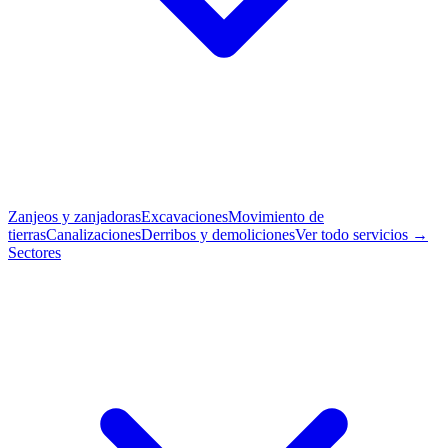
Zanjeos y zanjadoras
Excavaciones
Movimiento de
tierras
Canalizaciones
Derribos y demoliciones
Ver todo servicios →
Sectores