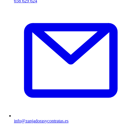
658 629 624
info@zanjadorasycontratas.es