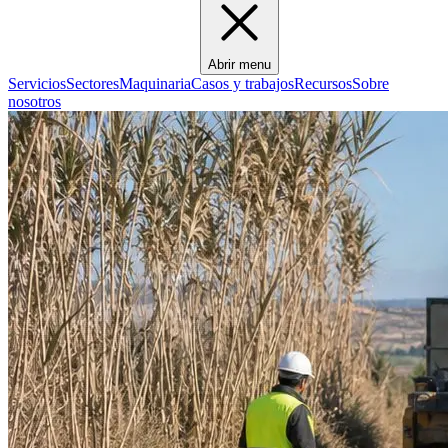
Abrir menu
Servicios
Sectores
Maquinaria
Casos y trabajos
Recursos
Sobre
nosotros