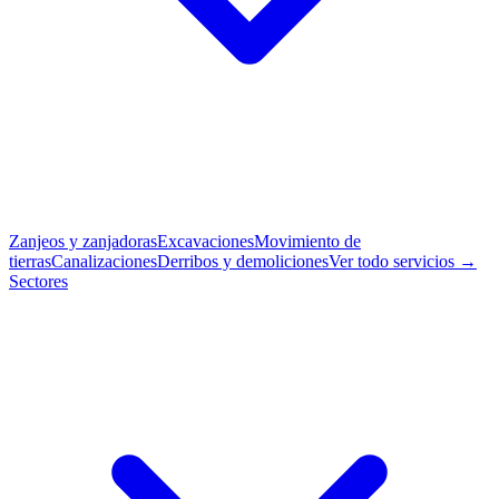
Zanjeos y zanjadoras
Excavaciones
Movimiento de
tierras
Canalizaciones
Derribos y demoliciones
Ver todo servicios →
Sectores