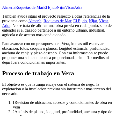
Almería
Roquetas de Mar
El Ejido
Níjar
Vícar
Adra
Tambien ayuda situar el proyecto respecto a otras referencias de la
provincia como
Almería
,
Roquetas de Mar
,
El Ejido
,
Níjar
,
Vícar
,
Adra
. No se trata de afirmar una obra previa en cada punto, sino de
entender si el trazado pertenece a un entorno urbano, industrial,
agricola o de acceso mas condicionado.
Para avanzar con un presupuesto en Vera, lo mas util es enviar
ubicacion, fotos, croquis o planos, longitud estimada, profundidad,
anchura de zanja y plazo deseado. Con esa informacion se puede
proponer una solucion tecnica proporcionada, sin inflar medios ni
dejar fuera condicionantes importantes.
Proceso de trabajo en Vera
El objetivo es que la zanja encaje con el sistema de riego, la
explotacion o la instalacion prevista sin interrumpir mas terreno del
necesario.
1
Revision de ubicacion, accesos y condicionantes de obra en
Vera
2
Analisis de planos, longitud, profundidad, anchura y tipo de