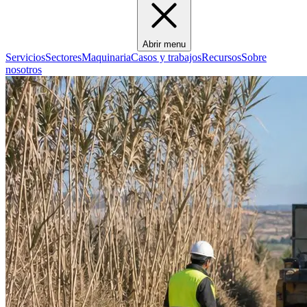
Abrir menu
Servicios
Sectores
Maquinaria
Casos y trabajos
Recursos
Sobre
nosotros