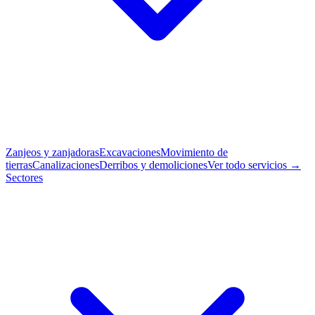
Zanjeos y zanjadoras
Excavaciones
Movimiento de
tierras
Canalizaciones
Derribos y demoliciones
Ver todo servicios →
Sectores