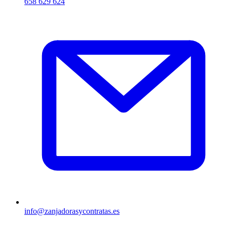
658 629 624
info@zanjadorasycontratas.es