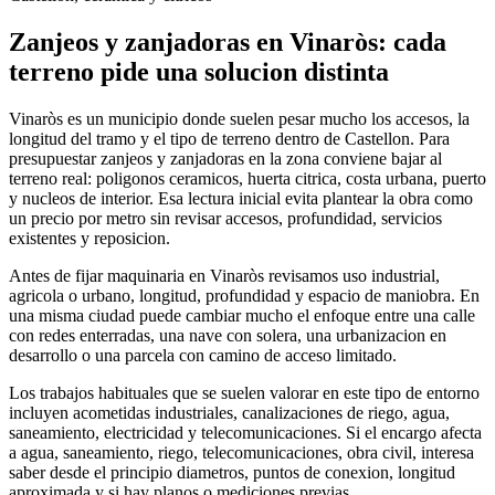
Zanjeos y zanjadoras en Vinaròs: cada
terreno pide una solucion distinta
Vinaròs es un municipio donde suelen pesar mucho los accesos, la
longitud del tramo y el tipo de terreno dentro de Castellon. Para
presupuestar zanjeos y zanjadoras en la zona conviene bajar al
terreno real: poligonos ceramicos, huerta citrica, costa urbana, puerto
y nucleos de interior. Esa lectura inicial evita plantear la obra como
un precio por metro sin revisar accesos, profundidad, servicios
existentes y reposicion.
Antes de fijar maquinaria en Vinaròs revisamos uso industrial,
agricola o urbano, longitud, profundidad y espacio de maniobra. En
una misma ciudad puede cambiar mucho el enfoque entre una calle
con redes enterradas, una nave con solera, una urbanizacion en
desarrollo o una parcela con camino de acceso limitado.
Los trabajos habituales que se suelen valorar en este tipo de entorno
incluyen acometidas industriales, canalizaciones de riego, agua,
saneamiento, electricidad y telecomunicaciones. Si el encargo afecta
a agua, saneamiento, riego, telecomunicaciones, obra civil, interesa
saber desde el principio diametros, puntos de conexion, longitud
aproximada y si hay planos o mediciones previas.