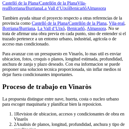
Castelló de la Plana/Castellón de la Plana
Vila-
real
Borriana/Burriana
La Vall d’Uixó
Benicarló
Almassora
Tambien ayuda situar el proyecto respecto a otras referencias de la
provincia como
Castelló de la Plana/Castellón de la Plana
,
Vila-real
,
Borriana/Burriana
,
La Vall d’Uixó
,
Benicarló
,
Almassora
. No se
trata de afirmar una obra previa en cada punto, sino de entender si el
trazado pertenece a un entorno urbano, industrial, agricola o de
acceso mas condicionado.
Para avanzar con un presupuesto en Vinaròs, lo mas util es enviar
ubicacion, fotos, croquis o planos, longitud estimada, profundidad,
anchura de zanja y plazo deseado. Con esa informacion se puede
proponer una solucion tecnica proporcionada, sin inflar medios ni
dejar fuera condicionantes importantes.
Proceso de trabajo en Vinaròs
La propuesta distingue entre nave, huerta, costa o nucleo urbano
para escoger maquinaria y planificar bien la reposicion.
1
Revision de ubicacion, accesos y condicionantes de obra en
Vinaròs
2
Analisis de planos, longitud, profundidad, anchura y tipo de