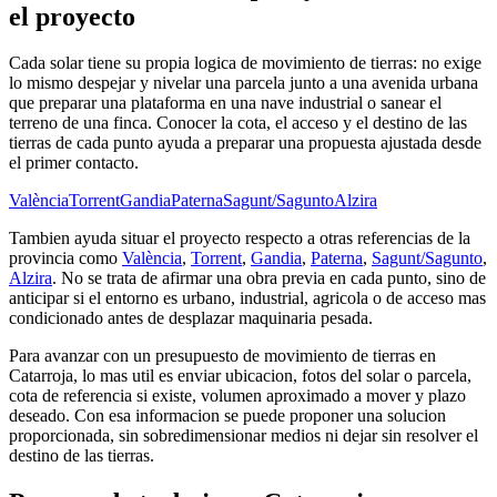
el proyecto
Cada solar tiene su propia logica de movimiento de tierras: no exige
lo mismo despejar y nivelar una parcela junto a una avenida urbana
que preparar una plataforma en una nave industrial o sanear el
terreno de una finca. Conocer la cota, el acceso y el destino de las
tierras de cada punto ayuda a preparar una propuesta ajustada desde
el primer contacto.
València
Torrent
Gandia
Paterna
Sagunt/Sagunto
Alzira
Tambien ayuda situar el proyecto respecto a otras referencias de la
provincia como
València
,
Torrent
,
Gandia
,
Paterna
,
Sagunt/Sagunto
,
Alzira
. No se trata de afirmar una obra previa en cada punto, sino de
anticipar si el entorno es urbano, industrial, agricola o de acceso mas
condicionado antes de desplazar maquinaria pesada.
Para avanzar con un presupuesto de movimiento de tierras en
Catarroja, lo mas util es enviar ubicacion, fotos del solar o parcela,
cota de referencia si existe, volumen aproximado a mover y plazo
deseado. Con esa informacion se puede proponer una solucion
proporcionada, sin sobredimensionar medios ni dejar sin resolver el
destino de las tierras.