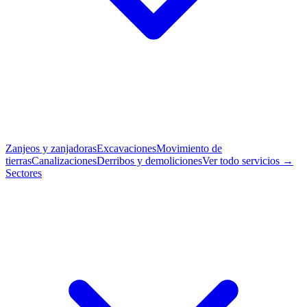
Zanjeos y zanjadoras
Excavaciones
Movimiento de
tierras
Canalizaciones
Derribos y demoliciones
Ver todo servicios →
Sectores