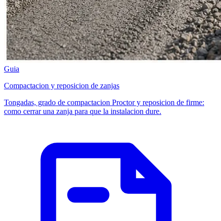
Guia
Compactacion y reposicion de zanjas
Tongadas, grado de compactacion Proctor y reposicion de firme:
como cerrar una zanja para que la instalacion dure.