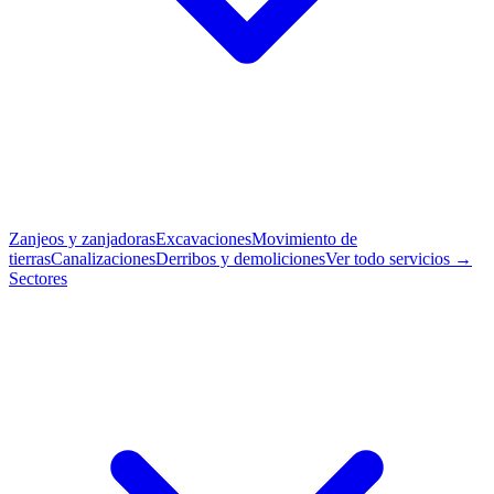
Zanjeos y zanjadoras
Excavaciones
Movimiento de
tierras
Canalizaciones
Derribos y demoliciones
Ver todo servicios →
Sectores