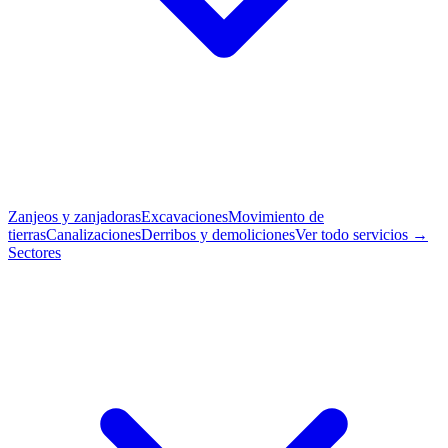
Zanjeos y zanjadoras
Excavaciones
Movimiento de
tierras
Canalizaciones
Derribos y demoliciones
Ver todo servicios →
Sectores