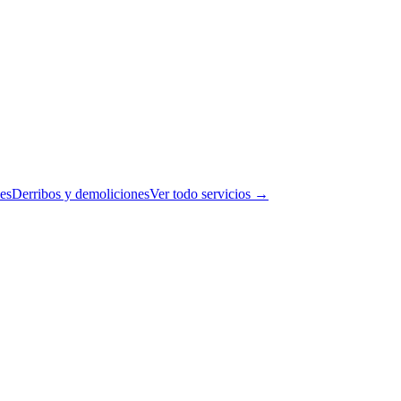
es
Derribos y demoliciones
Ver todo servicios →