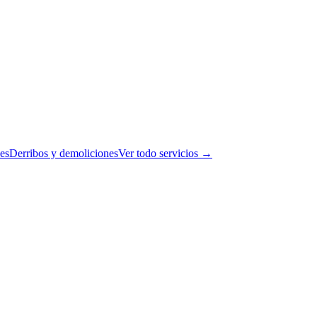
es
Derribos y demoliciones
Ver todo servicios →