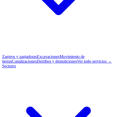
Zanjeos y zanjadoras
Excavaciones
Movimiento de
tierras
Canalizaciones
Derribos y demoliciones
Ver todo servicios →
Sectores