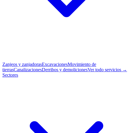
Zanjeos y zanjadoras
Excavaciones
Movimiento de
tierras
Canalizaciones
Derribos y demoliciones
Ver todo servicios →
Sectores