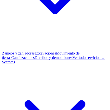
Zanjeos y zanjadoras
Excavaciones
Movimiento de
tierras
Canalizaciones
Derribos y demoliciones
Ver todo servicios →
Sectores