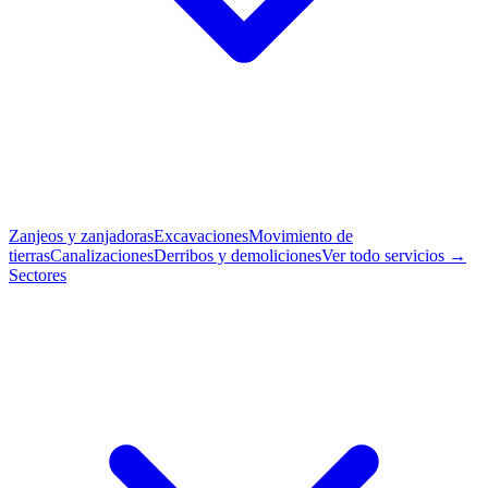
Zanjeos y zanjadoras
Excavaciones
Movimiento de
tierras
Canalizaciones
Derribos y demoliciones
Ver todo servicios →
Sectores