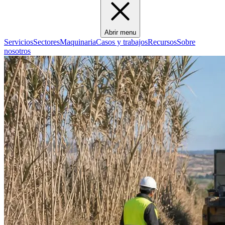
Abrir menu
Servicios
Sectores
Maquinaria
Casos y trabajos
Recursos
Sobre
nosotros