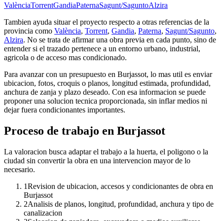
València
Torrent
Gandia
Paterna
Sagunt/Sagunto
Alzira
Tambien ayuda situar el proyecto respecto a otras referencias de la
provincia como
València
,
Torrent
,
Gandia
,
Paterna
,
Sagunt/Sagunto
,
Alzira
. No se trata de afirmar una obra previa en cada punto, sino de
entender si el trazado pertenece a un entorno urbano, industrial,
agricola o de acceso mas condicionado.
Para avanzar con un presupuesto en Burjassot, lo mas util es enviar
ubicacion, fotos, croquis o planos, longitud estimada, profundidad,
anchura de zanja y plazo deseado. Con esa informacion se puede
proponer una solucion tecnica proporcionada, sin inflar medios ni
dejar fuera condicionantes importantes.
Proceso de trabajo en Burjassot
La valoracion busca adaptar el trabajo a la huerta, el poligono o la
ciudad sin convertir la obra en una intervencion mayor de lo
necesario.
1
Revision de ubicacion, accesos y condicionantes de obra en
Burjassot
2
Analisis de planos, longitud, profundidad, anchura y tipo de
canalizacion