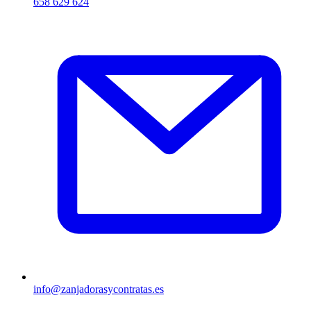
658 629 624
info@zanjadorasycontratas.es