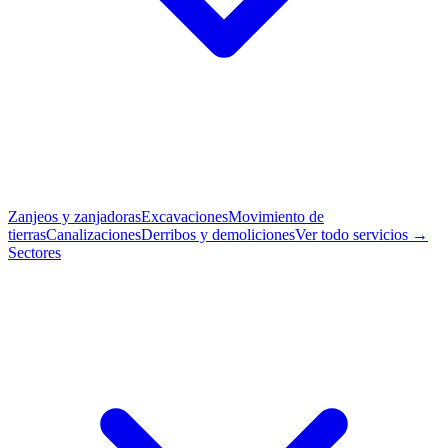
Zanjeos y zanjadoras
Excavaciones
Movimiento de
tierras
Canalizaciones
Derribos y demoliciones
Ver todo servicios →
Sectores