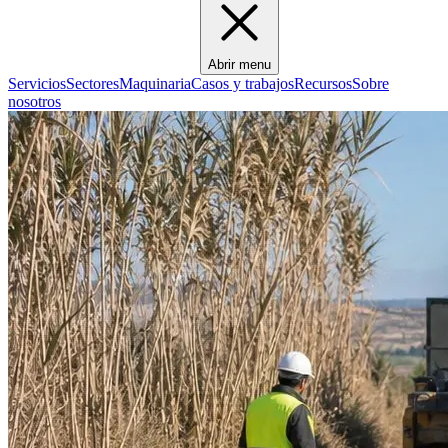
Abrir menu
Servicios
Sectores
Maquinaria
Casos y trabajos
Recursos
Sobre
nosotros