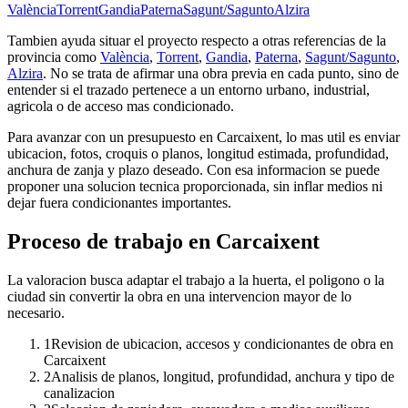
València
Torrent
Gandia
Paterna
Sagunt/Sagunto
Alzira
Tambien ayuda situar el proyecto respecto a otras referencias de la
provincia como
València
,
Torrent
,
Gandia
,
Paterna
,
Sagunt/Sagunto
,
Alzira
. No se trata de afirmar una obra previa en cada punto, sino de
entender si el trazado pertenece a un entorno urbano, industrial,
agricola o de acceso mas condicionado.
Para avanzar con un presupuesto en Carcaixent, lo mas util es enviar
ubicacion, fotos, croquis o planos, longitud estimada, profundidad,
anchura de zanja y plazo deseado. Con esa informacion se puede
proponer una solucion tecnica proporcionada, sin inflar medios ni
dejar fuera condicionantes importantes.
Proceso de trabajo en Carcaixent
La valoracion busca adaptar el trabajo a la huerta, el poligono o la
ciudad sin convertir la obra en una intervencion mayor de lo
necesario.
1
Revision de ubicacion, accesos y condicionantes de obra en
Carcaixent
2
Analisis de planos, longitud, profundidad, anchura y tipo de
canalizacion