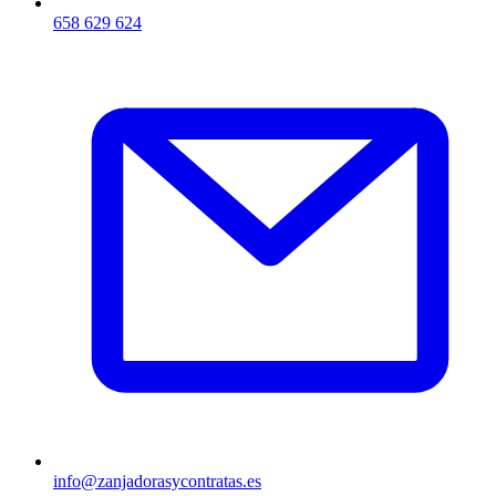
658 629 624
info@zanjadorasycontratas.es