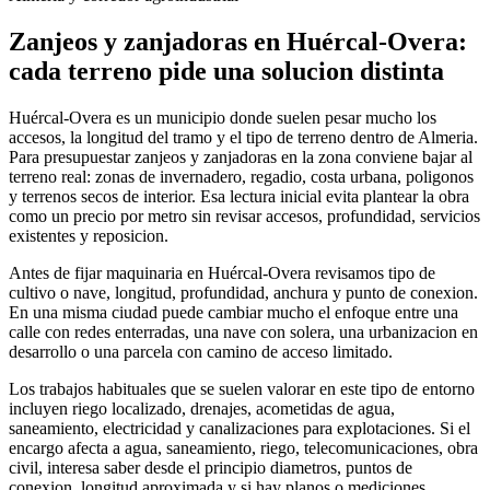
Zanjeos y zanjadoras en Huércal-Overa:
cada terreno pide una solucion distinta
Huércal-Overa es un municipio donde suelen pesar mucho los
accesos, la longitud del tramo y el tipo de terreno dentro de Almeria.
Para presupuestar zanjeos y zanjadoras en la zona conviene bajar al
terreno real: zonas de invernadero, regadio, costa urbana, poligonos
y terrenos secos de interior. Esa lectura inicial evita plantear la obra
como un precio por metro sin revisar accesos, profundidad, servicios
existentes y reposicion.
Antes de fijar maquinaria en Huércal-Overa revisamos tipo de
cultivo o nave, longitud, profundidad, anchura y punto de conexion.
En una misma ciudad puede cambiar mucho el enfoque entre una
calle con redes enterradas, una nave con solera, una urbanizacion en
desarrollo o una parcela con camino de acceso limitado.
Los trabajos habituales que se suelen valorar en este tipo de entorno
incluyen riego localizado, drenajes, acometidas de agua,
saneamiento, electricidad y canalizaciones para explotaciones. Si el
encargo afecta a agua, saneamiento, riego, telecomunicaciones, obra
civil, interesa saber desde el principio diametros, puntos de
conexion, longitud aproximada y si hay planos o mediciones