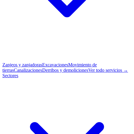
Zanjeos y zanjadoras
Excavaciones
Movimiento de
tierras
Canalizaciones
Derribos y demoliciones
Ver todo servicios →
Sectores