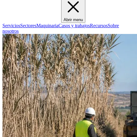
Abrir menu
Servicios
Sectores
Maquinaria
Casos y trabajos
Recursos
Sobre
nosotros