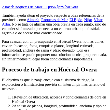
Almería
Roquetas de Mar
El Ejido
Níjar
Vícar
Adra
Tambien ayuda situar el proyecto respecto a otras referencias de la
provincia como
Almería
,
Roquetas de Mar
,
El Ejido
,
Níjar
,
Vícar
,
Adra
. No se trata de afirmar una obra previa en cada punto, sino de
entender si el trazado pertenece a un entorno urbano, industrial,
agricola o de acceso mas condicionado.
Para avanzar con un presupuesto en Huércal-Overa, lo mas util es
enviar ubicacion, fotos, croquis o planos, longitud estimada,
profundidad, anchura de zanja y plazo deseado. Con esa
informacion se puede proponer una solucion tecnica proporcionada,
sin inflar medios ni dejar fuera condicionantes importantes.
Proceso de trabajo en Huércal-Overa
El objetivo es que la zanja encaje con el sistema de riego, la
explotacion o la instalacion prevista sin interrumpir mas terreno del
necesario.
1
Revision de ubicacion, accesos y condicionantes de obra en
Huércal-Overa
2
Analisis de planos, longitud, profundidad, anchura y tipo de