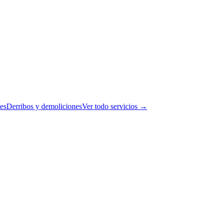
es
Derribos y demoliciones
Ver todo servicios →